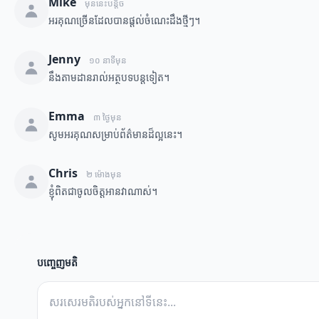
Mike
មុននេះបន្តិច
អរគុណច្រើនដែលបានផ្តល់ចំណេះដឹងថ្មីៗ។
Jenny
១០ នាទីមុន
នឹងតាមដានរាល់អត្ថបទបន្តទៀត។
Emma
៣ ថ្ងៃមុន
សូមអរគុណសម្រាប់ព័ត៌មានដ៏ល្អនេះ។
Chris
២ ម៉ោងមុន
ខ្ញុំពិតជាចូលចិត្តអានវាណាស់។
បញ្ចេញមតិ