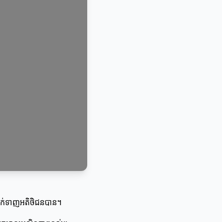
ចទាក់ទាញអតិថិជនបាន។