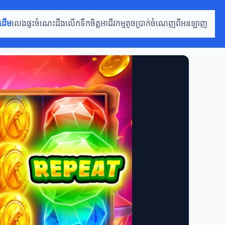
រដើម
លេងផ្ទះ
ចំណេះដឹងលើកទឹកចិត្ត
អាជីវកម្មតូច
ប្រាក់ចំណេញពីអនឡាញ