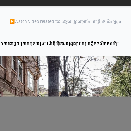
▶
Watch Video related to: យុទ្ធសាស្ត្រសម្រាប់ការពង្រីកអាជីវកម្មតូច
រជាមួយក្រុមហ៊ុនផ្សេងៗដើម្បីធ្វើការផ្សព្វផ្សាយឬបង្កើតផលិតផលថ្មី។