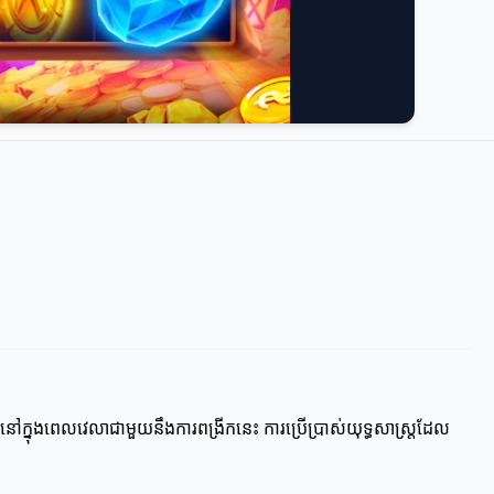
យនៅក្នុងពេលវេលាជាមួយនឹងការពង្រីកនេះ ការប្រើប្រាស់យុទ្ធសាស្ត្រដែល