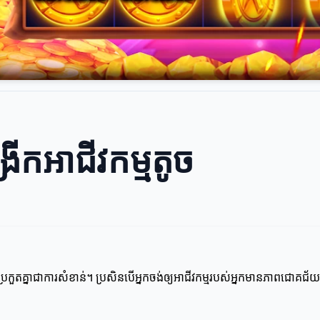
្រីកអាជីវកម្មតូច
រប្រកួតគ្នាជាការសំខាន់។ ប្រសិនបើអ្នកចង់ឲ្យអាជីវកម្មរបស់អ្នកមានភាពជោគជ័