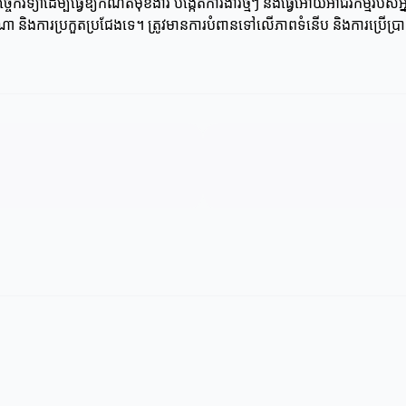
កវិទ្យាដើម្បីធ្វើឱ្យកំណត់មុខងារ បង្កើតការងារថ្មីៗ និងធ្វើអោយអាជីវកម្មរបស់អ
 និងការប្រកួតប្រជែងទេ។ ត្រូវមានការបំពានទៅលើភាពទំនើប និងការប្រើប្រាស់