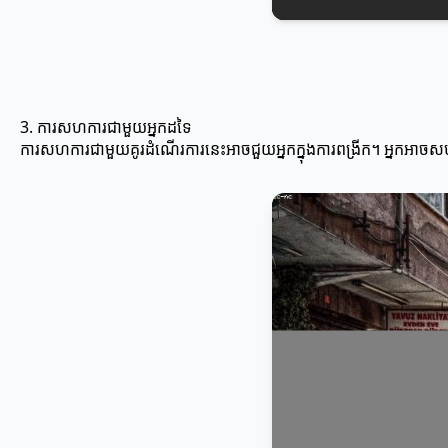
3. ការសហការជាមួយអ្នកដទៃ
ការសហការជាមួយគូរដំណើរការនេះអាចជួយអ្នកក្នុងការពង្រីក។ អ្នកអាចសហកា