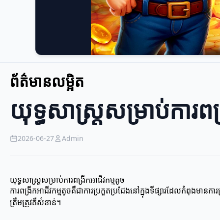
ព័ត៌មានលម្អិត
យុទ្ធសាស្ត្រសម្រាប់ការពង
2026-06-27
Admin
យុទ្ធសាស្ត្រសម្រាប់ការពង្រីកអាជីវកម្មតូច
ការពង្រីកអាជីវកម្មតូចគឺជាការប្រកួតប្រជែងនៅក្នុងទីផ្សារដែលកំពុងមានកា
ត្រឹមត្រូវគឺសំខាន់។