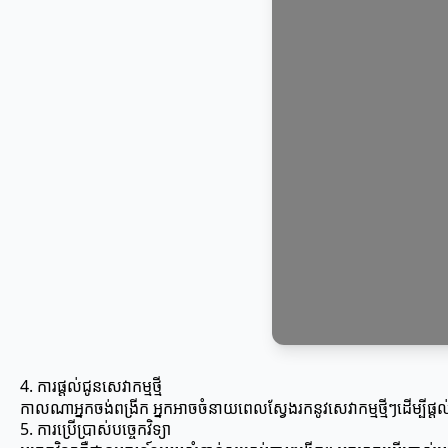
4. ការផ្តល់ជូនសេវាកម្មថ្មី
កាលណាអ្នកចង់ពង្រីក អ្នកអាចចំនាយពេលស្វែងរកនូវសេវាកម្មថ្មីៗដើម្បីផ្
5. ការប្រើប្រាស់បច្ចេកវិទ្យា