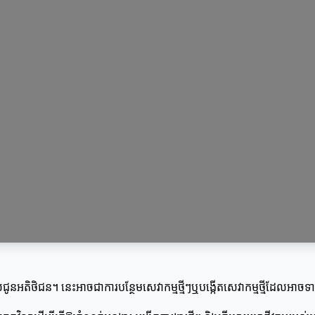
តល់ជូនអតិថិជន។ នេះអាចជាការបន្ថែមសេវាកម្មថ្មីៗឬបង្កើតសេវាកម្មថ្មីដែលអា