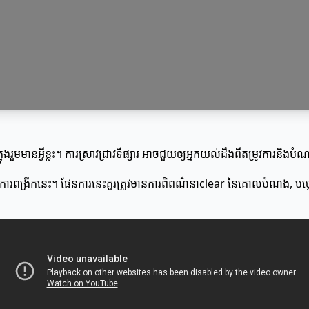
្នុងរួមមានអ្វីខ្លះ។ ការស្រាវជ្រាវទីផ្សារ អាចជួយឲ្យអ្នកយល់ដឹងពីតម្រូវការនិ
មីសម្រាប់ការពង្រីកនេះ។ ផែនការនេះគួរត្រូវមានការពិពណ៌នាclear នៃគោលបំណង, បច្