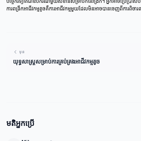
បច្ចេកវិទ្យាគឺជាឧបករណ៍មួយសំខាន់សម្រាប់ការពង្រីក។ អ្នកអាចប្រើប្រាស់បច្ចេ
ការពង្រីកអាជីវកម្មតូចគឺការអាជីវកម្មមួយដែលមិនអាចបានចេញពីការពិចារណា
មុន
យុទ្ធសាស្ត្រសម្រាប់ការគ្រប់គ្រងអាជីវកម្មតូច
មតិអ្នកប្រើ