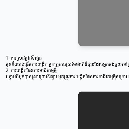
1. ការស្រាវជ្រាវទីផ្សារ
មុននឹងចាប់ផ្តើមការពង្រីក អ្នកត្រូវការស្រមៃថាតើទីផ្សារដែលអ្នកចង់ចូលទៅក
2. ការបង្កើតផែនការអាជីវកម្មថ្មី
បន្ទាប់ពីអ្នកបានស្រាវជ្រាវទីផ្សារ អ្នកត្រូវការបង្កើតផែនការអាជីវកម្មថ្