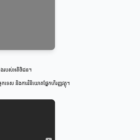
ងបំណងរបស់អតិថិជន។
ចេកទេស និងការវិនិយោគផ្នែកហិរញ្ញវត្ថុ។