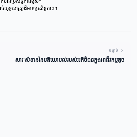
្នកមានប្រសិទ្ធភាពខ្ពស់។
យុទ្ធសាស្ត្រដ៏មានប្រសិទ្ធភាព។
បន្ទាប់
សារៈសំខាន់នៃមតិយោបល់របស់អតិថិជនក្នុងអាជីវកម្មតូច