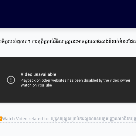
ចិត្តរបស់ពួកគេ។ ការប្រើប្រាស់វិធីសាស្ត្រនេះអាចជួយសាងសង់ទំនាក់ទំនង
▶
Watch Video related to: យុទ្ធសាស្ត្រសម្រាប់ការលូតលាស់អត្តសញ្ញាណអាជីវកម្មត