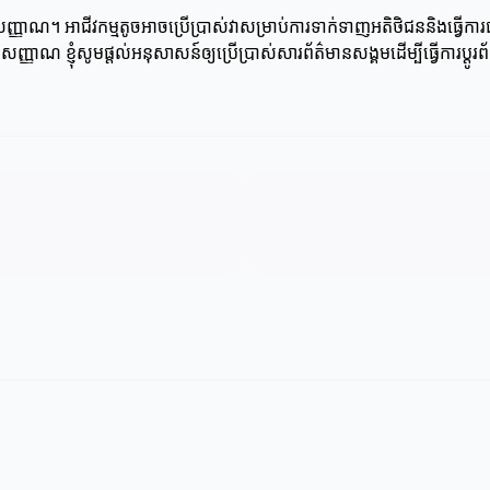
្ញាណ។ អាជីវកម្មតូចអាចប្រើប្រាស់វាសម្រាប់ការទាក់ទាញអតិថិជននិងធ្វើការផ
ាណ ខ្ញុំសូមផ្តល់អនុសាសន៍ឲ្យប្រើប្រាស់សារព័ត៌មានសង្គមដើម្បីធ្វើការប្ដូរ