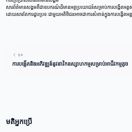
ការប្រើប្រាស់សារព័ត៌មានសង្គម
សារព័ត៌មានសង្គមគឺជាឧបករណ៍ដ៏មានអត្ថប្រយោជន៍សម្រាប់ការបង្កើតអត្តសញ
ដោយសារតែការជួបប្រទៈជាមួយអតិថិជនអាចជាការសំខាន់ក្នុងការបង្កើតអត្តសញ្ញ
មុន
ការបង្កើតនិងអភិវឌ្ឍន៍នូវនាវិកឧស្សាហកម្មសម្រាប់អាជីវកម្មតូច
មតិអ្នកប្រើ