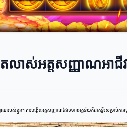
រលូតលាស់អត្តសញ្ញាណអាជីវ
តសញ្ញាណរបស់ខ្លួន។ ការបង្កើតអត្តសញ្ញាណដែលមានអត្ថន័យគឺជាគន្លឹះសម្រាប់