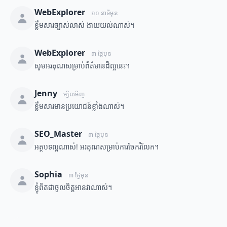
WebExplorer
១០ នាទីមុន
ខ្លឹមសារច្បាស់លាស់ ងាយយល់ណាស់។
WebExplorer
៣ ថ្ងៃមុន
សូមអរគុណសម្រាប់ព័ត៌មានដ៏ល្អនេះ។
Jenny
ម្សិលមិញ
ខ្លឹមសារមានប្រយោជន៍ខ្លាំងណាស់។
SEO_Master
៣ ថ្ងៃមុន
អត្ថបទល្អណាស់! អរគុណសម្រាប់ការចែករំលែក។
Sophia
៣ ថ្ងៃមុន
ខ្ញុំពិតជាចូលចិត្តអានវាណាស់។