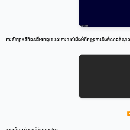
ការសិក្សាអតិថិជនគឺអាចជួយដល់ការយល់ដឹងអំពីតម្រូវការនិងចំណង់ចំណូល