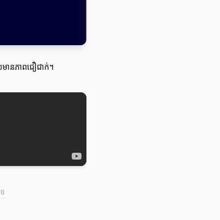
ដែលមានភាពជឿជាក់។
ូច