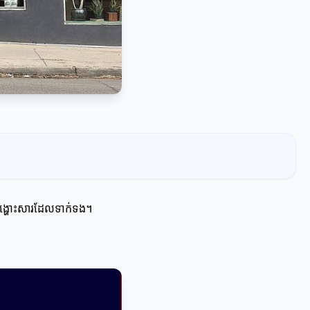
ារបង្ហោះសារដែលទាក់ទង។