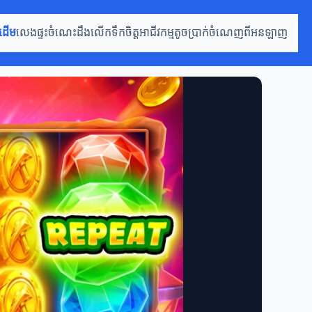
រដើម
លេងផ្ទះ
ចំណេះដឹងលើកទឹកចិត្ត
អាជីវកម្មតូច
ប្រាក់ចំណេញពីអនឡាញ