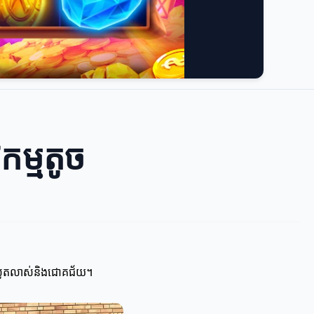
កម្មតូច
ការលូតលាស់និងជោគជ័យ។