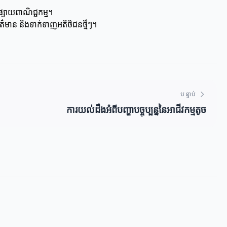
្សាយពាណិជ្ជកម្ម។
ព័ត៌មាន និងទាក់ទាញអតិថិជនថ្មីៗ។
បន្ទាប់
ការយល់ដឹងអំពីបញ្ហាបច្ចុប្បន្ននៃអាជីវកម្មតូច