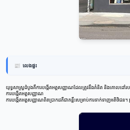
📰
លេងផ្ទះ
យុទ្ធសាស្ត្រដំបូងគឺការបង្កើតអត្តសញ្ញាណដែលត្រូវនឹងគំនិត និងគោលដៅរ
ការបង្កើតអត្តសញ្ញាណ
ការបង្កើតអត្តសញ្ញាណពិតប្រាកដគឺជាគន្លឹះសម្រាប់ការទាក់ទាញអតិថិជន។