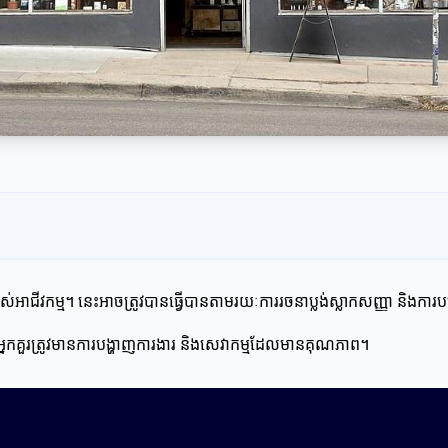
បស់អាជីវកម្ម។ នេះអាចត្រូវបានធ្វើបានតាមរយៈការរចនាប្លង់ស្លាកសញ្ញា និងក
 អ្នកគួរត្រូវមានការបង្ហាញការងារ និងសេវាកម្មដែលមានគុណភាព។