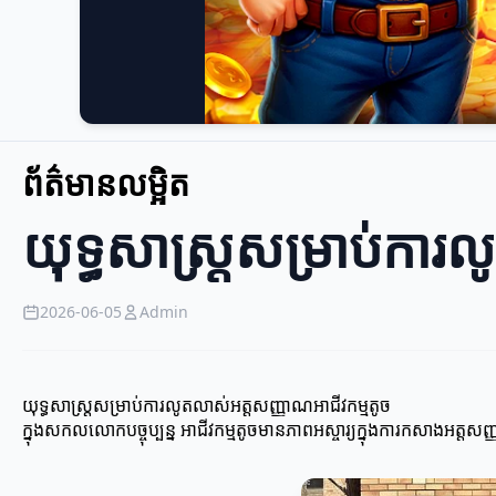
ព័ត៌មានលម្អិត
យុទ្ធសាស្ត្រសម្រាប់កា
2026-06-05
Admin
យុទ្ធសាស្ត្រសម្រាប់ការលូតលាស់អត្តសញ្ញាណអាជីវកម្មតូច
ក្នុងសកលលោកបច្ចុប្បន្ន អាជីវកម្មតូចមានភាពអស្ចារ្យក្នុងការកសាងអត្