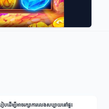
របៀបដើម្បីអាចរក្សាការលេងសប្បាយនៅផ្ទះ