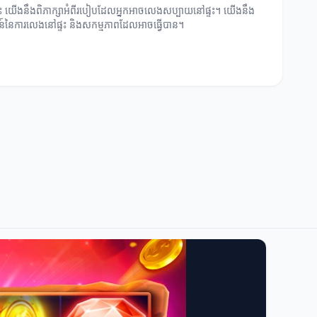
នេះ យើងនឹងពិភាក្សាអំពីរបៀបដែលអ្នកអាចលេងសប្បាយនៅផ្ទះ។ យើងនឹង
ោជន៍នៃការលេងនៅផ្ទះ និងសកម្មភាពដែលអាចធ្វើបាន។