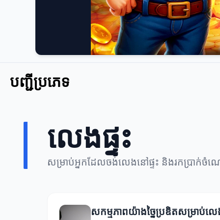
បញ្ជីប្រភេទ
លេងផ្ទះ
សម្រាប់អ្នកដែលចង់លេងនៅផ្ទះ និងរកប្រាក់ច
សកម្មភាពយ៉ាងច្នៃប្រឌិតសម្រាប់លេង