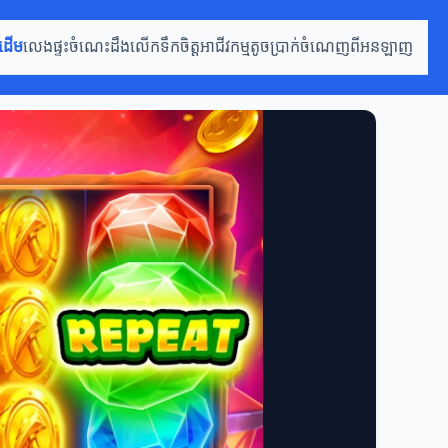
រដើម
លេងផ្ទះ
ចំណេះដឹងលើកទឹកចិត្ត
អាជីវកម្មតូច
ប្រាក់ចំណេញពីអនឡាញ