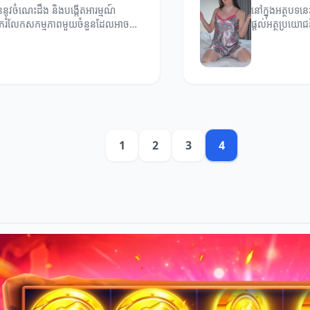
ននូវចំណេះដឹង និងបង្កើតអារម្មណ៍
នៅក្នុងអត្ថបទ
ែករំលែកសកម្មភាពមួយចំនួនដែលអាចធ្វើ
ផ្តល់អត្ថប្រយ
1
2
3
4