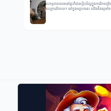
សកម្មភាពលេងនៅផ្ទះគឺជារបៀបដ៏ល្អក្នុងការរីកចម្រើ
សប្បាយរីករាយ។ នៅក្នុងអត្ថបទនេះ យើងនឹងសូមច
នៅផ្ទះ។